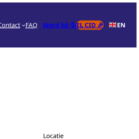
Contact
FAQ
Word lid 💦
EL CID 🎉
EN
Locatie